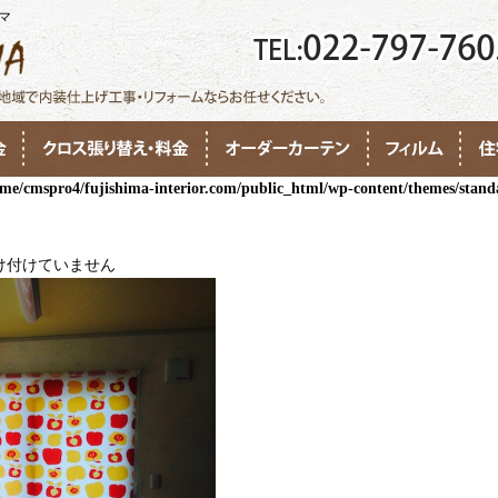
シマ
me/cmspro4/fujishima-interior.com/public_html/wp-content/themes/sta
け付けていません