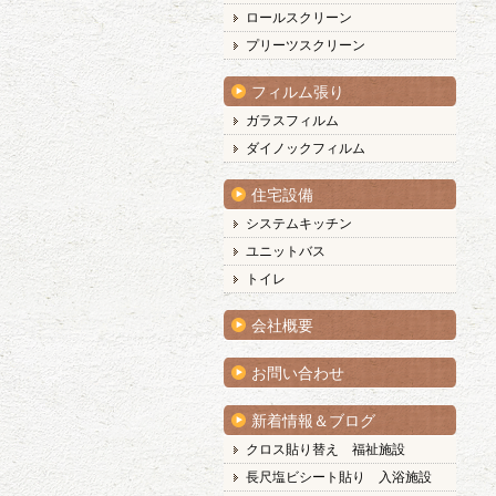
ロールスクリーン
プリーツスクリーン
フィルム張り
ガラスフィルム
ダイノックフィルム
住宅設備
システムキッチン
ユニットバス
トイレ
会社概要
お問い合わせ
新着情報＆ブログ
クロス貼り替え 福祉施設
長尺塩ビシート貼り 入浴施設