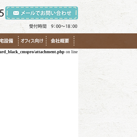
ndard_black_cmspro/attachment.php
on line