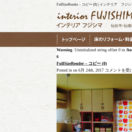
FullSizeRender – コピー (8) | インテリア フジ
Warning
: Uninitialized string offset 0 in
/ho
6
FullSizeRender – コピー (8)
FullSizeRender
Posted in on 6月 24th, 2017
コメントを受
–
コ
ピ
ー
(8)
は