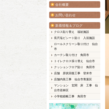
会社概要
お問い合わせ
新着情報＆ブログ
クロス貼り替え 福祉施設
長尺塩ビシート貼り 入浴施設
ロールスクリーン取り付け 仙台
市
カーテン取り付け 角田市
トイレクロス張り替え 仙台市
クッションフロア貼り 角田市
店舗 原状回復工事 登米市
店舗内装工事 仙台市青葉区
マンション 玄関 床 工事 仙
台市若林区
小学校緞帳工事 角田市