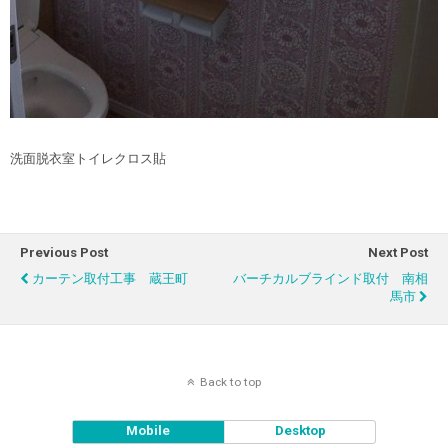
洗面脱衣室トイレクロス貼
Previous Post
Next Post
カーテン取付工事 蔵王町
バーチカルブラインド取付 南相
馬市
Back to top
Mobile
Desktop