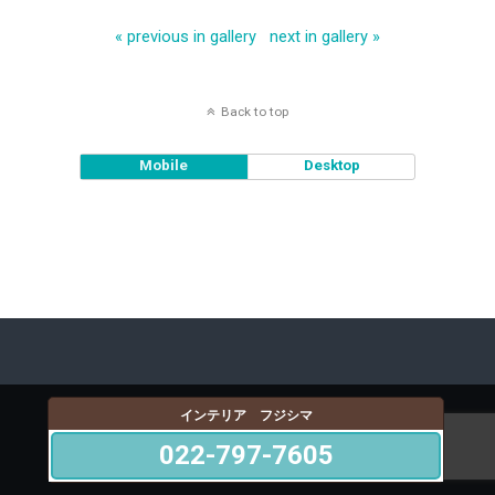
« previous in gallery
next in gallery »
Back to top
Mobile
Desktop
インテリア フジシマ
022-797-7605