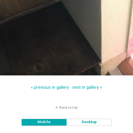
« previous in gallery
next in gallery »
Back to top
Mobile
Desktop