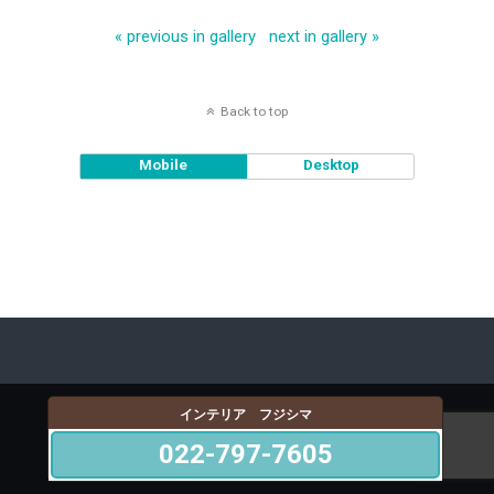
« previous in gallery
next in gallery »
Back to top
Mobile
Desktop
インテリア フジシマ
022-797-7605