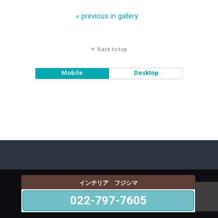
« previous in gallery
Back to top
Mobile
Desktop
インテリア フジシマ
022-797-7605