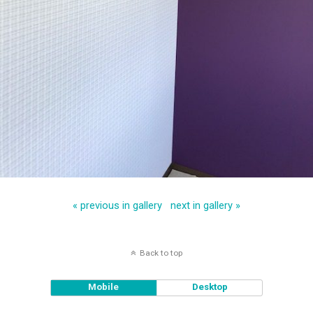
« previous in gallery
next in gallery »
Back to top
Mobile
Desktop