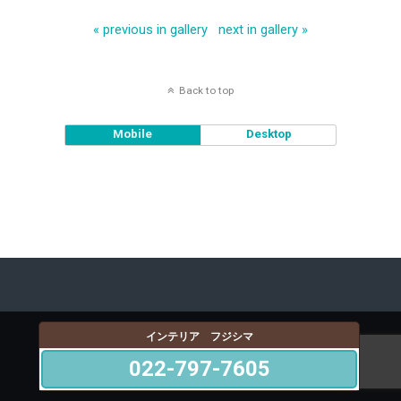
« previous in gallery
next in gallery »
Back to top
Mobile
Desktop
インテリア フジシマ
022-797-7605