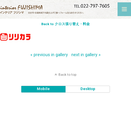
Back to クロス張り替え・料金
« previous in gallery
next in gallery »
Back to top
Mobile
Desktop